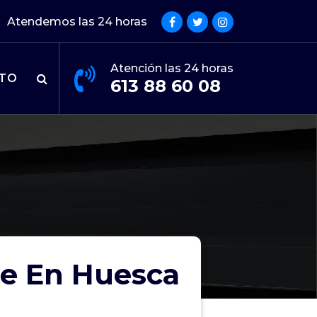
Atendemos las 24 horas
Atención las 24 horas
TO
613 88 60 08
je En Huesca