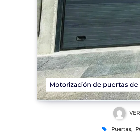
Motorización de puertas de
VE
Puertas
,
P