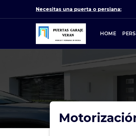
Skip
Necesitas una puerta o persiana:
to
content
HOME
PERS
Puertas de garaje en Huesca
Motorizació