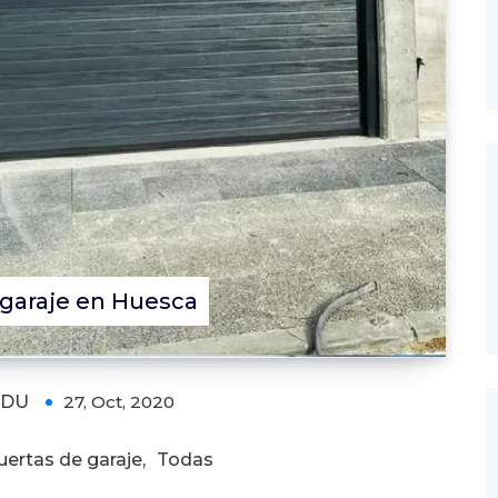
 garaje en Huesca
RDU
27, Oct, 2020
uertas de garaje
,
Todas